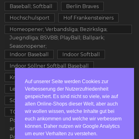
Baseball; Softball
Berlin Braves
Hochschulsport
Hof Frankensteiners
Homeopener; Verbandsliga; Bezirksliga;
Juegndliga; BSVBB; PlayBall; Ballpark;
Seasonopener;
Indoor Baseball
Indoor Softball
Indoor Söllner Softball Baseball
Kronach Royals
Kurs
Auf unserer Seite werden Cookies zur
Leipzig Wallbreakers
Softball
Verbesserung der Nutzerzufriedenheit
gespeichert. Es sind nicht so viele, wie auf
Söllnercup
allen Online-Shops dieser Welt, aber auch
wir wollen wissen, welche Inhalte gut bei
TOP100; Baseball Deutschland; Baseball
euch ankommen und welche wir verbessern
Potsdam; Potsdam Porcupines; 20th
können. Daher nutzen wir Google Analytics
anniversary; Softball Deutschland; Softball
um eurer Verhalten zu verstehen.
Potsdam; GoPorcupines; Stats; Offseason;