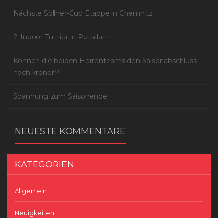
Nächste Söllner-Cup Etappe in Chemnitz
2. Indoor Turnier in Potsdam
Können die beiden Herrenteams den Saisonabschluss
noch krönen?
Spannung zum Saisonende
NEUESTE KOMMENTARE
KATEGORIEN
Allgemein
Neuigkeiten