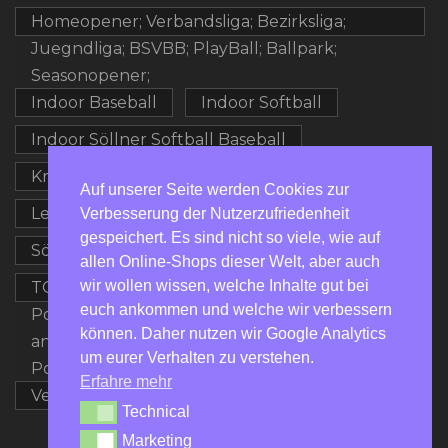
Homeopener; Verbandsliga; Bezirksliga;
Juegndliga; BSVBB; PlayBall; Ballpark;
Seasonopener;
Indoor Baseball
Indoor Softball
Indoor Söllner Softball Baseball
Kronach Royals
Kurs
Auf unserer Seite werden Cookies zur
Leipzig Wallbreakers
Softball
Verbesserung der Nutzerzufriedenheit
gespeichert. Es sind nicht so viele, wie auf
Söllnercup
allen Online-Shops dieser Welt, aber auch
wir wollen wissen, welche Inhalte gut bei
TOP100; Baseball Deutschland; Baseball
euch ankommen und welche wir verbessern
Potsdam; Potsdam Porcupines; 20th
können. Daher nutzen wir Google Analytics
anniversary; Softball Deutschland; Softball
um eurer Verhalten zu verstehen.
Potsdam; GoPorcupines; Stats; Offseason;
Erfahre mehr
Verbandsliga
Workshop
Technical
Technical
Marketing
Marketing